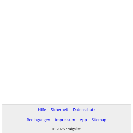
Hilfe
Sicherheit
Datenschutz
Bedingungen
Impressum
App
Sitemap
© 2026 craigslist