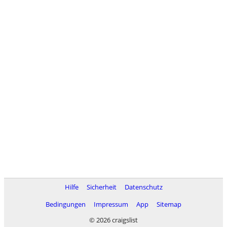
Hilfe
Sicherheit
Datenschutz
Bedingungen
Impressum
App
Sitemap
© 2026 craigslist