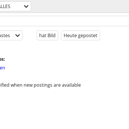
ALLES
stes
hat Bild
Heute gepostet
es:
hen
ified when new postings are available